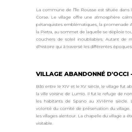
La commune de l’île Rousse est située dans l
Corse. Le village offre une atmosphère calm
pétanquistes emblématiques, la promenade A M
la Pietra, au sommet de laquelle se déploie tout 
couchers de soleil inoubliables. Autant de m
d’histoire qui à traversé les différentes époque
VILLAGE ABANDONNÉ D'OCCI -
Bâti entre le XIV et le XV siècle, le village fut
la ville voisine de Lumio. Il fut le refuge de 
les habitants de Spano au XVIème siècle. L
volonté du comité de préservation du village. 
les villages alentour. La chapelle du village a 
visitable.